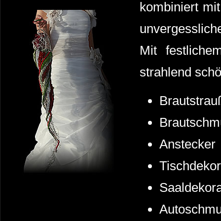
kombiniert mit
unvergesslich
Mit festlich
strahlend sch
Brautstrau
Brautschm
Anstecker
Tischdeko
Saaldekora
Autoschm